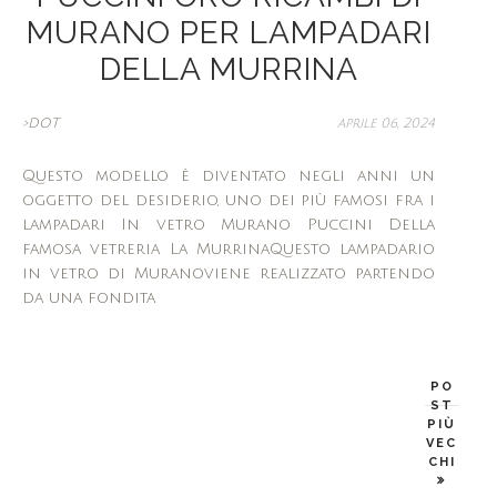
MURANO PER LAMPADARI
DELLA MURRINA
>DOT
aprile 06, 2024
Questo modello è diventato negli anni un
oggetto del desiderio, uno dei più famosi fra i
lampadari In vetro Murano Puccini Della
famosa vetreria La MurrinaQuesto lampadario
in vetro di Muranoviene realizzato partendo
da una fondita
PO
ST
PIÙ
VEC
CHI