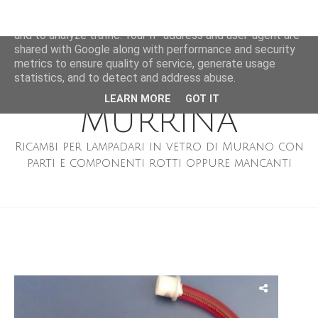
RICAMBI PER
This site uses cookies from Google to deliver its services
and to analyze traffic. Your IP address and user-agent are
LAMPADARI DI
shared with Google along with performance and security
metrics to ensure quality of service, generate usage
MURANO BRAND
statistics, and to detect and address abuse.
LEARN MORE
GOT IT
MURRINA
Ricambi per lampadari in vetro di Murano con
parti e componenti rotti oppure mancanti