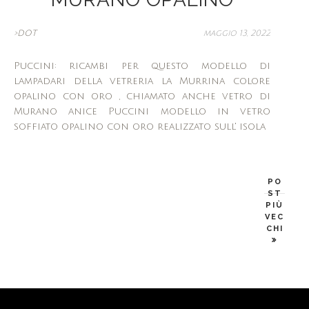
>DOT
maggio 13, 2022
Puccini: ricambi per questo modello di
lampadari della vetreria la Murrina colore
opalino con oro , chiamato anche vetro di
Murano anice Puccini modello in vetro
soffiato opalino con oro realizzato sull' isola
PO
ST
PIÙ
VEC
CHI