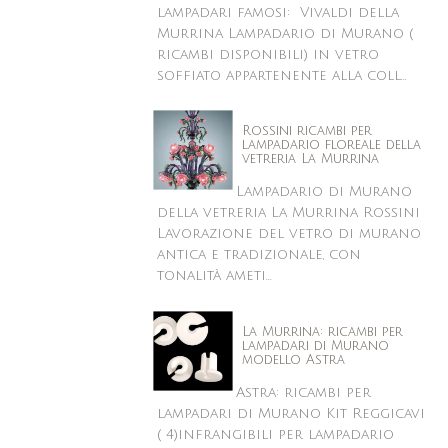
lampadari famosi: Vivaldi della
Murrina Lampadario di Murano (
ricambi disponibili) in vetro
soffiato appartenente alla coll...
Rossini ricambi per
lampadario floreale della
vetreria La Murrina
Lampadario di Murano
della vetreria La Murrina Rossini
Lavorazione del vetro di murano
antica e tradizionale, con
tonalità ameti...
La Murrina: ricambi per
lampadari di Murano
modello Astra
Astra: ricambi per
lampadari di Murano Kit Reggicavi
( 4)infrangibili per lampadario