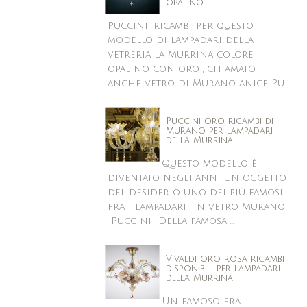
opalino
Puccini: ricambi per questo
modello di lampadari della
vetreria la Murrina colore
opalino con oro , chiamato
anche vetro di Murano anice Pu...
Puccini oro ricambi di
Murano per lampadari
della Murrina
Questo modello è
diventato negli anni un oggetto
del desiderio, uno dei più famosi
fra i lampadari In vetro Murano
Puccini Della famosa ...
Vivaldi oro rosa ricambi
disponibili per lampadari
della Murrina
Un famoso fra