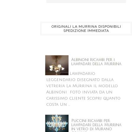
ORIGINALI LA MURRINA DISPONIBILI
SPEDIZIONE IMMEDIATA
Albinoni ricambi per i
lampadari della Murrina
Lampadario
leggendario disegnato dalla
vetreria La Murrina il modello
Albinoni foto inviata da un
carissimo cliente Scopri quanto
costa Un ...
Puccini ricambi per
lampadari della Murrina
in vetro di Murano