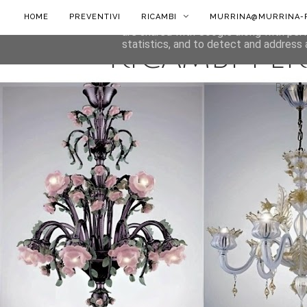
HOME
PREVENTIVI
RICAMBI
MURRINA@MURRINA-R
This site uses cookies from Google to 
are shared with Google along with per
statistics, and to detect and address 
RICAMBI PE
Ricam